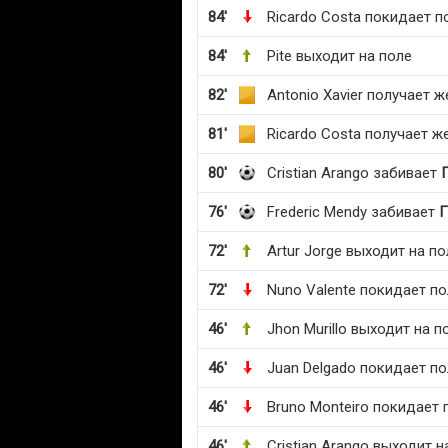
84'
Ricardo Costa покидает п
84'
Pite выходит на поле
82'
Antonio Xavier получает 
81'
Ricardo Costa получает ж
80'
Cristian Arango забивает
76'
Frederic Mendy забивает
72'
Artur Jorge выходит на по
72'
Nuno Valente покидает по
46'
Jhon Murillo выходит на п
46'
Juan Delgado покидает по
46'
Bruno Monteiro покидает 
46'
Cristian Arango выходит н