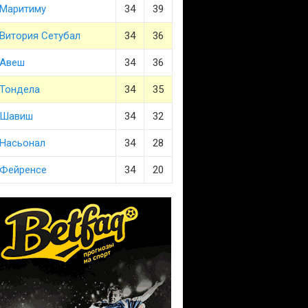
Маритиму
34
39
Витория Сетубал
34
36
Авеш
34
36
Тондела
34
35
Шавиш
34
32
Насьонал
34
28
Фейренсе
34
20