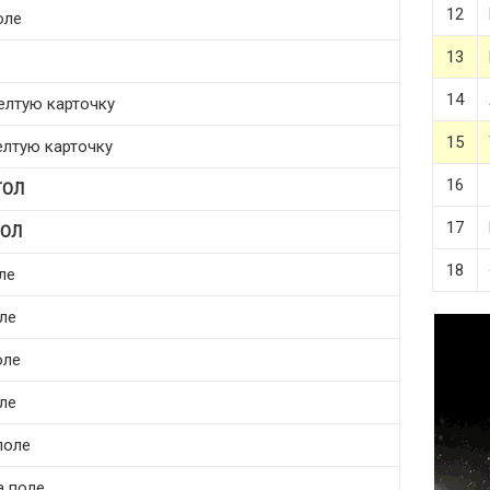
12
оле
13
14
желтую карточку
15
елтую карточку
16
ГОЛ
17
ГОЛ
18
ле
ле
оле
ле
поле
а поле