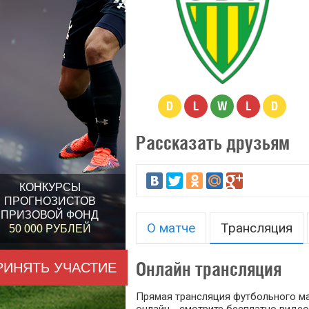
D
L
W
L
D
Рассказать друзьям
КОНКУРСЫ
ПРОГНОЗИСТОВ
ПРИЗОВОЙ ФОНД
О матче
Трансляция
50 000 РУБЛЕЙ
Онлайн трансляция
РИНЯТЬ УЧАСТИЕ
Прямая трансляция футбольного мат