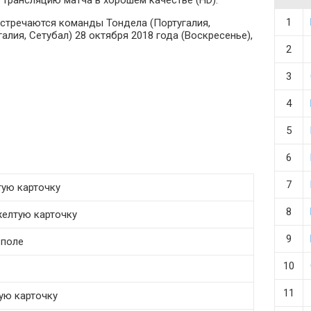
 трансляцию матча в хорошем качестве (HD).
1
 Встречаются команды Тондела (Португалия,
алия, Сетубал) 28 октября 2018 года (Воскресенье),
2
3
4
5
6
7
лтую карточку
8
 желтую карточку
9
 поле
10
11
тую карточку