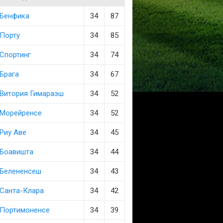
Бенфика
34
87
Порту
34
85
Спортинг
34
74
Брага
34
67
Витория Гимараэш
34
52
Морейренсе
34
52
Риу Аве
34
45
Боавишта
34
44
Белененсеш
34
43
Санта-Клара
34
42
Портимоненсе
34
39