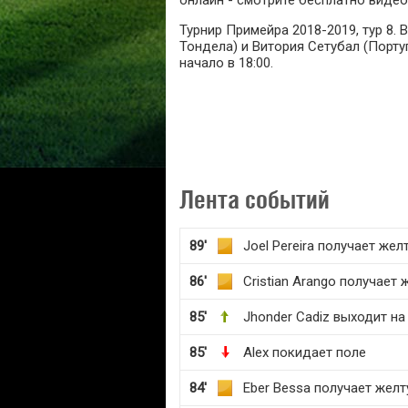
онлайн - смотрите бесплатно видео
Турнир Примейра 2018-2019, тур 8.
Тондела) и Витория Сетубал (Португ
начало в 18:00.
Лента событий
89'
Joel Pereira получает же
86'
Cristian Arango получает
85'
Jhonder Cadiz выходит на
85'
Alex покидает поле
84'
Eber Bessa получает жел