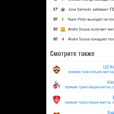
37'
Jose Semedo забивает
Г
30'
Nuno Pinto выходит на по
30'
Andre Sousa получает же
30'
Andre Sousa покидает по
Смотрите также
ЦСКА
прямая трансляция матча,
Кел
прямая трансляция матча, с
прямая трансляция матча, с
Ба