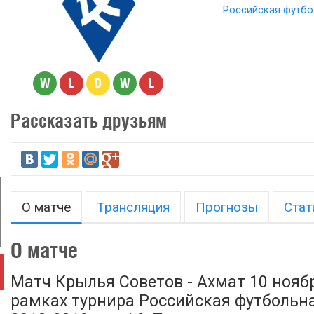
Российская футбо
W
L
D
W
L
Рассказать друзьям
О матче
Трансляция
Прогнозы
Стат
О матче
Матч Крылья Советов - Ахмат 10 ноябр
рамках турнира Российская футбольн