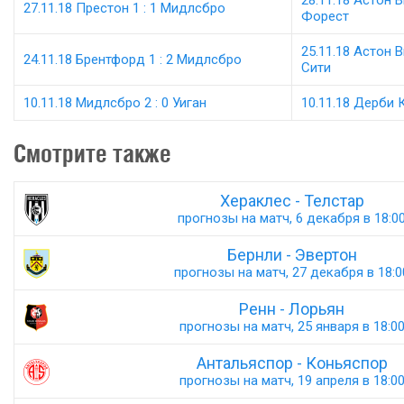
28.11.18 Астон В
27.11.18 Престон 1 : 1 Мидлсбро
Форест
25.11.18 Астон В
24.11.18 Брентфорд 1 : 2 Мидлсбро
Сити
10.11.18 Мидлсбро 2 : 0 Уиган
10.11.18 Дерби К
Смотрите также
Хераклес - Телстар
прогнозы на матч, 6 декабря в 18:0
Бернли - Эвертон
прогнозы на матч, 27 декабря в 18:0
Ренн - Лорьян
прогнозы на матч, 25 января в 18:0
Антальяспор - Коньяспор
прогнозы на матч, 19 апреля в 18:0