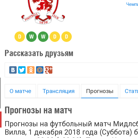
Чемп
D
W
W
D
D
Рассказать друзьям
О матче
Трансляция
Прогнозы
Стат
Прогнозы на матч
Прогнозы на футбольный матч Мидлсб
Вилла, 1 декабря 2018 года (Суббота) 