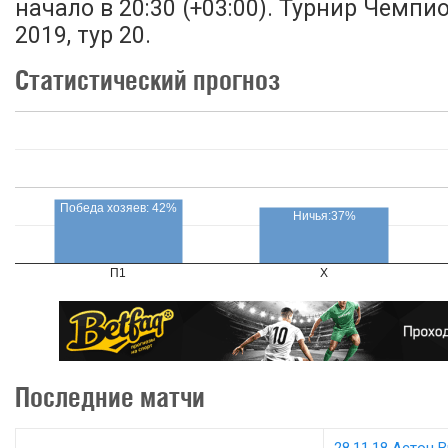
начало в 20:30 (+03:00). Турнир Чемп
2019, тур 20.
Статистический прогноз
Победа хозяев: 42%
Ничья:37%
П1
X
Последние матчи