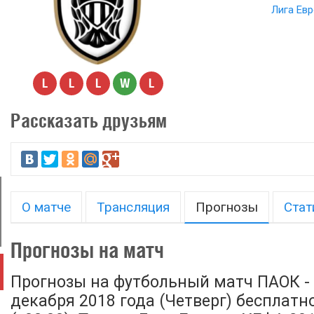
Лига Ев
L
L
L
W
L
Рассказать друзьям
О матче
Трансляция
Прогнозы
Стат
Прогнозы на матч
Прогнозы на футбольный матч ПАОК - 
декабря 2018 года (Четверг) бесплатно