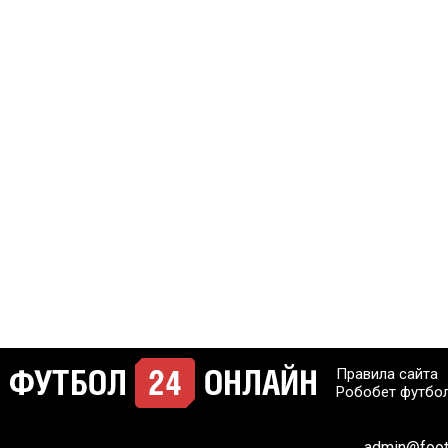
Правила сайта
Робобет футбо
admin@footb