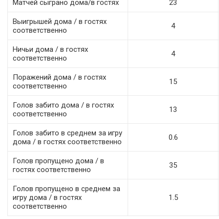
Матчей сыграно дома/в гостях
23
Выигрышей дома / в гостях
4
соответственно
Ничьи дома / в гостях
4
соответственно
Поражений дома / в гостях
15
соответственно
Голов забито дома / в гостях
13
соответственно
Голов забито в среднем за игру
0.6
дома / в гостях соответственно
Голов пропущено дома / в
35
гостях соответственно
Голов пропущено в среднем за
игру дома / в гостях
1.5
соответственно