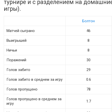
турнире и с разделением на домашни
игры).
Болтон
Матчей сыграно
46
Выигрышей
8
Ничьи
8
Поражений
30
Голов забито
29
Голов забито в среднем за игру
0.6
Голов пропущено
78
Голов пропущено в среднем за
1.7
игру