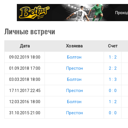
Личные встречи
Дата
Хозяева
Счет
09.02.2019 18:00
Болтон
1 : 2
01.09.2018 17:00
Престон
2 : 2
03.03.2018 18:00
Болтон
1 : 3
17.11.2017 22:45
Престон
0 : 0
12.03.2016 18:00
Болтон
1 : 2
31.10.2015 21:00
Престон
0 : 0