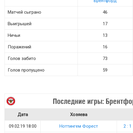
Брентфорд
Матчей сыграно
46
Выигрышей
17
Ничьи
13
Поражений
16
Голов забито
73
Голов пропущено
59
Последние игры: Брентфо
Дата
Хозяева
09.02.19 18:00
Ноттингем Форест
2 : 1