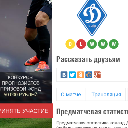
D
L
W
W
W
Рассказать друзьям
КОНКУРСЫ
ПРОГНОЗИСТОВ
ПРИЗОВОЙ ФОНД
О матче
Трансляция
50 000 РУБЛЕЙ
Предматчевая статист
РИНЯТЬ УЧАСТИЕ
Предматчевая статистика команд Д