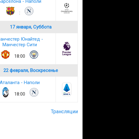
Барселона - Наполи
:
17 января, Суббота
анчестер Юнайтед -
Манчестер Сити
18:00
22 февраля, Воскресенье
Аталанта - Наполи
18:00
Трансляции