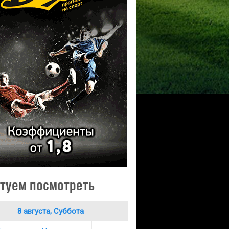
туем посмотреть
8 августа, Суббота