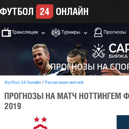
Трансляции
Турниры
Прогнозы
Футбол 24 Онлайн
Расписание матчей
ПРОГНОЗЫ НА МАТЧ НОТТИНГЕМ Ф
2019