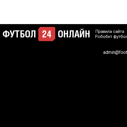
Правила сайта
Робобет футбо
admin@footb