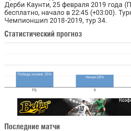
Дерби Каунти, 25 февраля 2019 года (
бесплатно, начало в 22:45 (+03:00). Ту
Чемпионшип 2018-2019, тур 34.
Статистический прогноз
Победа хозяев: 35%
Ничья:28%
П1
X
Последние матчи