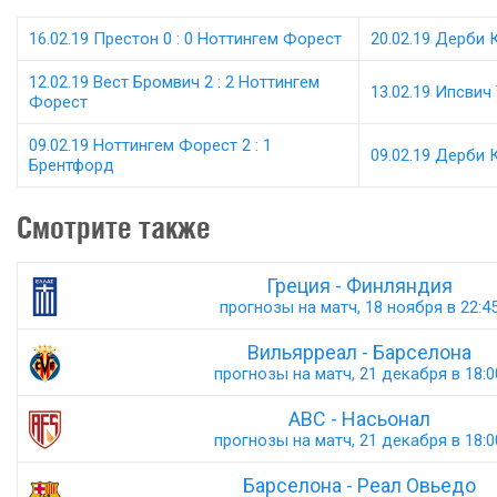
16.02.19 Престон 0 : 0 Ноттингем Форест
20.02.19 Дерби 
12.02.19 Вест Бромвич 2 : 2 Ноттингем
13.02.19 Ипсвич 
Форест
09.02.19 Ноттингем Форест 2 : 1
09.02.19 Дерби К
Брентфорд
Смотрите также
Греция - Финляндия
прогнозы на матч, 18 ноября в 22:4
Вильярреал - Барселона
прогнозы на матч, 21 декабря в 18:0
АВС - Насьонал
прогнозы на матч, 21 декабря в 18:0
Барселона - Реал Овьедо