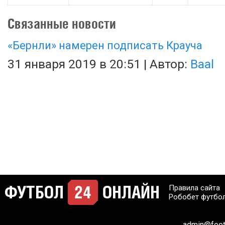
Связанные новости
«Бернли» намерен подписать Крауча
31 января 2019 в 20:51 | Автор:
Baal
Правила сайта
Робобет футбо
admin@footb