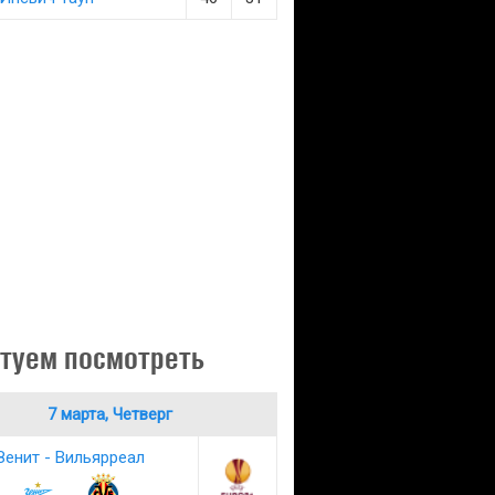
туем посмотреть
7 марта, Четверг
Зенит - Вильярреал