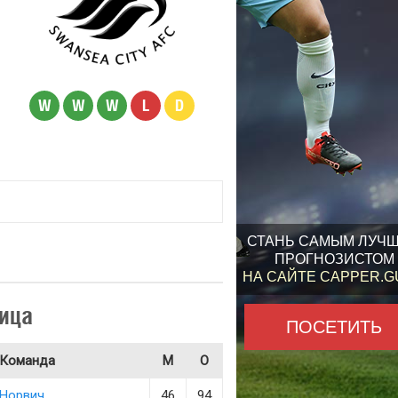
W
W
W
L
D
СТАНЬ САМЫМ ЛУЧ
ПРОГНОЗИСТОМ
НА САЙТЕ CAPPER.
ица
ПОСЕТИТЬ
Команда
М
О
Норвич
46
94