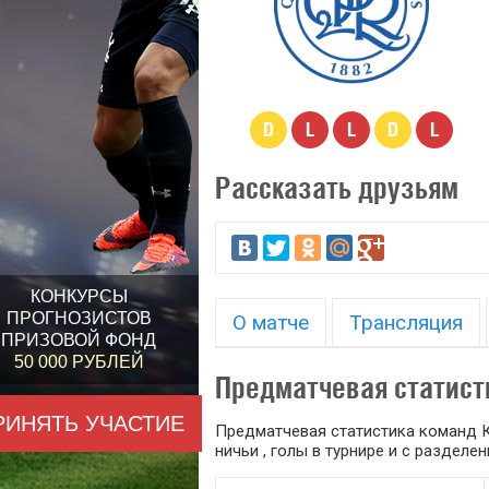
D
L
L
D
L
Рассказать друзьям
КОНКУРСЫ
ПРОГНОЗИСТОВ
О матче
Трансляция
ПРИЗОВОЙ ФОНД
50 000 РУБЛЕЙ
Предматчевая статист
РИНЯТЬ УЧАСТИЕ
Предматчевая статистика команд К
ничьи , голы в турнире и с раздел