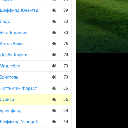
Шеффилд Юнайтед
46
89
Лидс
46
83
Вест Бромвич
46
80
Астон Вилла
46
76
Дерби Каунти
46
74
Мидлсбро
46
73
Бристоль
46
70
Ноттингем Форест
46
66
Суонси
46
65
Брентфорд
46
64
Шеффилд Уэнсдей
46
64