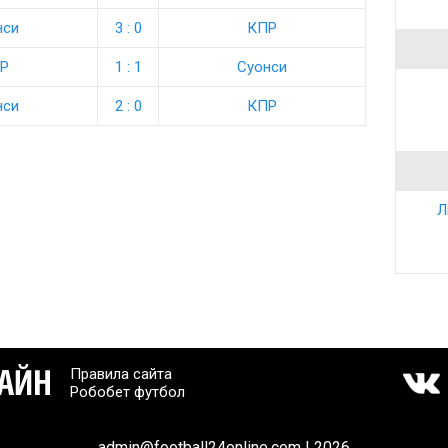
нси
3 : 0
КПР
Р
1 : 1
Суонси
нси
2 : 0
КПР
Л
Правила сайта
Робобет футбол
admin@football24online.com | 2026