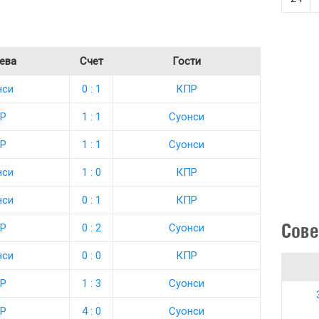
ева
Счет
Гости
нси
0 : 1
КПР
Р
1 : 1
Суонси
Р
1 : 1
Суонси
нси
1 : 0
КПР
нси
0 : 1
КПР
Сове
Р
0 : 2
Суонси
нси
0 : 0
КПР
Р
1 : 3
Суонси
Р
4 : 0
Суонси