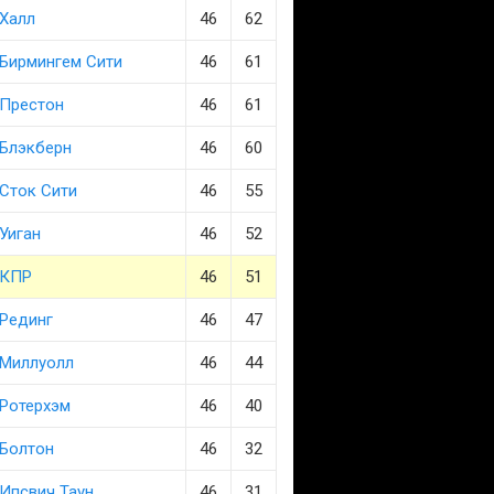
Халл
46
62
Бирмингем Сити
46
61
Престон
46
61
Блэкберн
46
60
Сток Сити
46
55
Уиган
46
52
КПР
46
51
Рединг
46
47
Миллуолл
46
44
Ротерхэм
46
40
Болтон
46
32
Ипсвич Таун
46
31