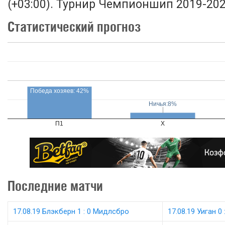
(+03:00). Турнир Чемпионшип 2019-2020
Статистический прогноз
Победа хозяев: 42%
Ничья:8%
Ничья:8%
П1
X
Последние матчи
17.08.19 Блэкберн 1 : 0 Мидлсбро
17.08.19 Уиган 0 