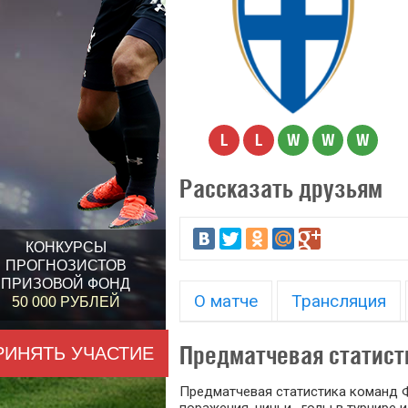
L
L
W
W
W
Рассказать друзьям
КОНКУРСЫ
ПРОГНОЗИСТОВ
ПРИЗОВОЙ ФОНД
О матче
Трансляция
50 000 РУБЛЕЙ
Предматчевая статист
РИНЯТЬ УЧАСТИЕ
Предматчевая статистика команд Ф