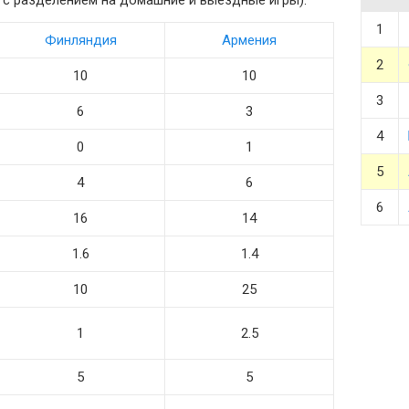
 и с разделением на домашние и выездные игры).
1
Финляндия
Армения
2
10
10
3
6
3
4
0
1
5
4
6
6
16
14
1.6
1.4
10
25
1
2.5
5
5