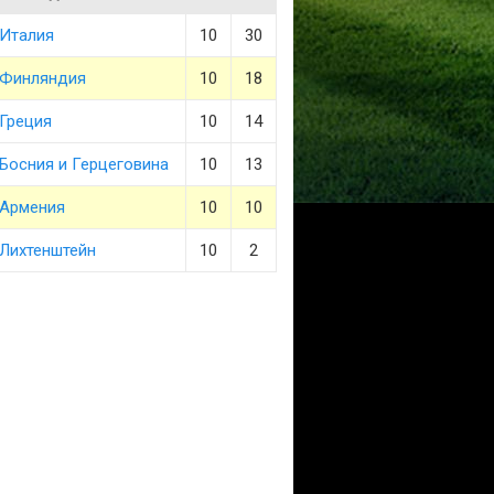
Италия
10
30
Финляндия
10
18
Греция
10
14
Босния и Герцеговина
10
13
Армения
10
10
Лихтенштейн
10
2