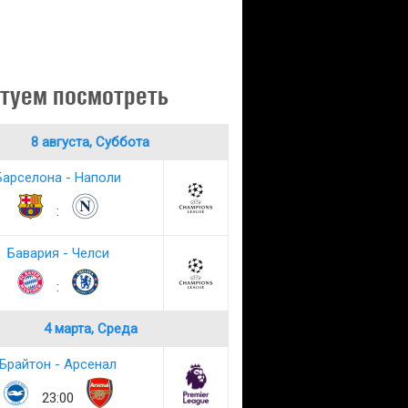
туем посмотреть
8 августа, Суббота
Барселона - Наполи
:
Бавария - Челси
:
4 марта, Среда
Брайтон - Арсенал
23:00