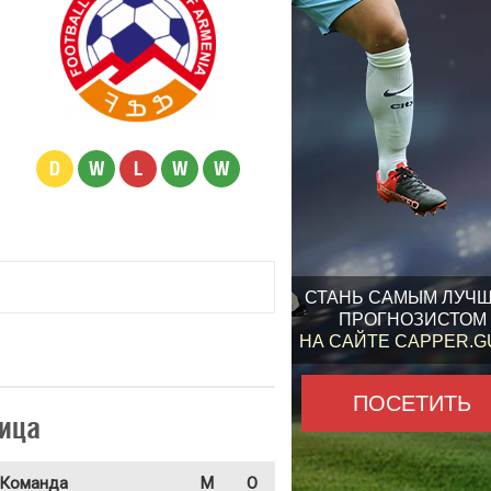
D
W
L
W
W
СТАНЬ САМЫМ ЛУЧ
ПРОГНОЗИСТОМ
НА САЙТЕ CAPPER.
ПОСЕТИТЬ
ица
Команда
М
О