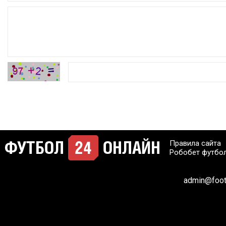
Правила сайта
Робобет футбо
admin@footb