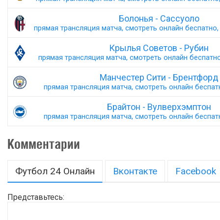
Болонья - Сассуоло
прямая трансляция матча, смотреть онлайн беспатно, 
Крылья Советов - Рубин
прямая трансляция матча, смотреть онлайн беспатно,
Манчестер Сити - Брентфорд
прямая трансляция матча, смотреть онлайн беспатн
Брайтон - Вулверхэмптон
прямая трансляция матча, смотреть онлайн беспатн
Комментарии
Футбол 24 Онлайн
Вконтакте
Facebook
Представьтесь: