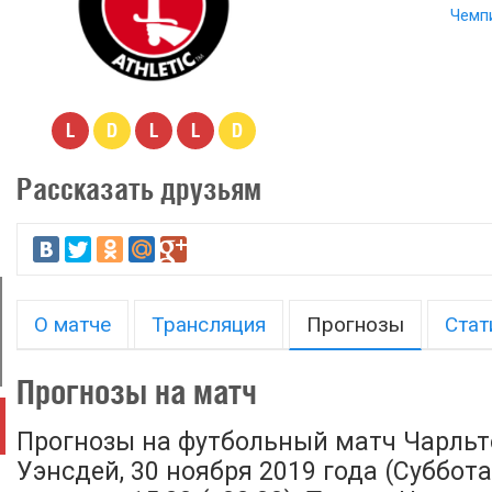
Чемп
L
D
L
L
D
Рассказать друзьям
О матче
Трансляция
Прогнозы
Стат
Прогнозы на матч
Прогнозы на футбольный матч Чарль
Уэнсдей, 30 ноября 2019 года (Суббота