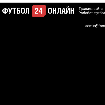
Правила сайта
Робобет футбо
admin@footb