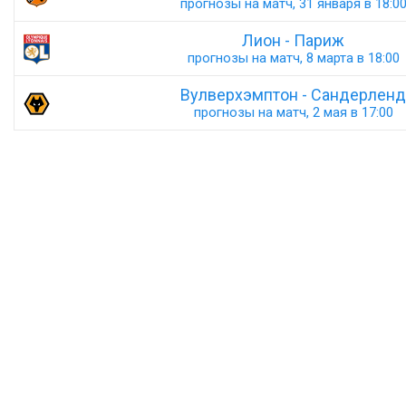
прогнозы на матч, 31 января в 18:0
Лион - Париж
прогнозы на матч, 8 марта в 18:00
Вулверхэмптон - Сандерленд
прогнозы на матч, 2 мая в 17:00