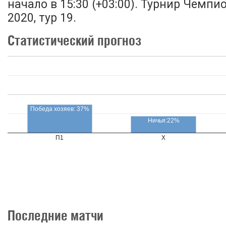
начало в 15:30 (+03:00). Турнир Чемп
2020, тур 19.
Статистический прогноз
Победа хозяев: 37%
Ничья:22%
П1
X
Последние матчи