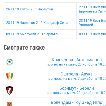
27.11.19 Шеффил
26.11.19 Лутон 2 : 1 Чарльтон
Бирмингем Сити
23.11.19 Вест Б
23.11.19 Чарльтон 2 : 2 Кардифф Сити
Уэнсдей
09.11.19 Миллуолл 2 : 1 Чарльтон
09.11.19 Шеффил
Смотрите также
Коньяспор - Антальяспор
прогнозы на матч, 23 ноября в 18:0
Эштрела - Арука
прогнозы на матч, 7 декабря в 18:0
Борнмут - Бернли
прогнозы на матч, 20 декабря в 18:0
Волендам - Гоу Эхед Иглс