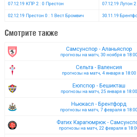
07.12.19 КПР 2 : 0 Престон
07.12.19 Лутон 2 
02.12.19 Престон 0 : 1 Вест Бромвич
30.11.19 Брентфо
Смотрите также
Самсунспор - Аланьяспор
прогнозы на матч, 30 ноября в 18:0
Сельта - Валенсия
прогнозы на матч, 4 января в 18:00
Еюпспор - Бешикташ
прогнозы на матч, 25 января в 18:0
Ньюкасл - Брентфорд
прогнозы на матч, 7 февраля в 18:0
Фатих Карагюмрюк - Самсунсп
прогнозы на матч, 22 февраля в 18:0