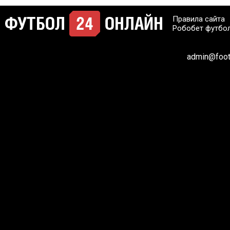
Правила сайта
Робобет футбо
admin@footb