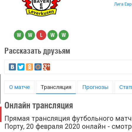
Лига Ев
W
W
L
W
W
Рассказать друзьям
О матче
Трансляция
Прогнозы
Стат
Онлайн трансляция
Прямая трансляция футбольного матча
Порту, 20 февраля 2020 онлайн - смот