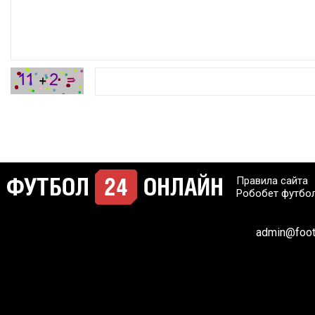
Правила сайта
Робобет футбо
admin@footb