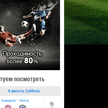
туем посмотреть
8 августа, Суббота
Бавария - Челси