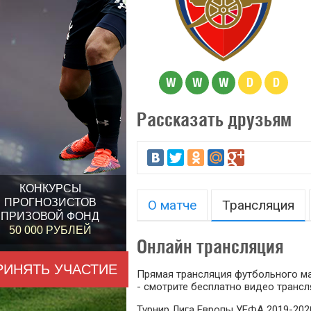
W
W
W
D
D
Рассказать друзьям
КОНКУРСЫ
ПРОГНОЗИСТОВ
О матче
Трансляция
ПРИЗОВОЙ ФОНД
50 000 РУБЛЕЙ
Онлайн трансляция
РИНЯТЬ УЧАСТИЕ
Прямая трансляция футбольного ма
- смотрите бесплатно видео трансл
Турнир Лига Европы УЕФА 2019-2020