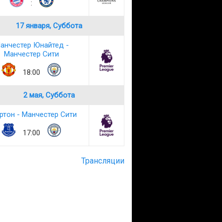
:
17 января, Суббота
анчестер Юнайтед -
Манчестер Сити
18:00
2 мая, Суббота
ртон - Манчестер Сити
17:00
Трансляции