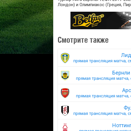
Лондон) и Олимпиакос (Греция, Пире
Смотрите также
Лид
прямая трансляция матча, с
Бернли
прямая трансляция матча, 
Арс
прямая трансляция матча, 
Фу
прямая трансляция матча, с
Ноттин