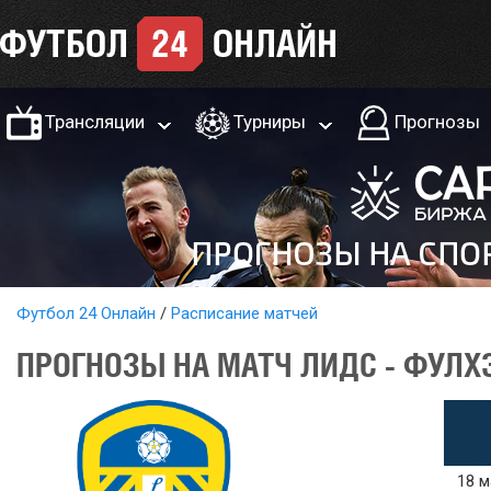
Трансляции
Турниры
Прогнозы
Футбол 24 Онлайн
Расписание матчей
ПРОГНОЗЫ НА МАТЧ ЛИДС - ФУЛХЭ
18 м