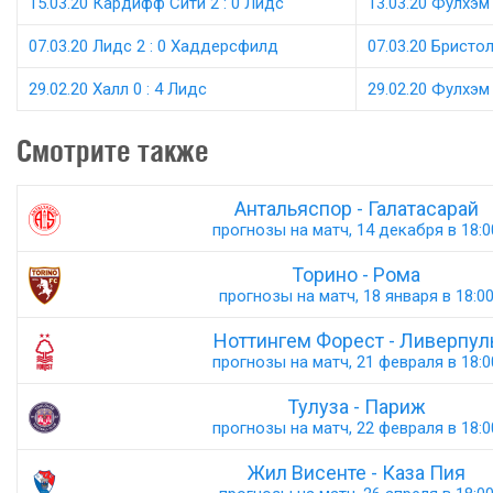
15.03.20 Кардифф Сити 2 : 0 Лидс
13.03.20 Фулхэм
07.03.20 Лидс 2 : 0 Хаддерсфилд
07.03.20 Бристол
29.02.20 Халл 0 : 4 Лидс
29.02.20 Фулхэм 
Смотрите также
Антальяспор - Галатасарай
прогнозы на матч, 14 декабря в 18:0
Торино - Рома
прогнозы на матч, 18 января в 18:0
Ноттингем Форест - Ливерпул
прогнозы на матч, 21 февраля в 18:0
Тулуза - Париж
прогнозы на матч, 22 февраля в 18:0
Жил Висенте - Каза Пия