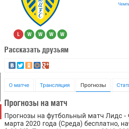
Чемп
L
W
W
W
W
Рассказать друзьям
О матче
Трансляция
Прогнозы
Стат
Прогнозы на матч
Прогнозы на футбольный матч Лидс - 
марта 2020 года (Среда) бесплатно, на