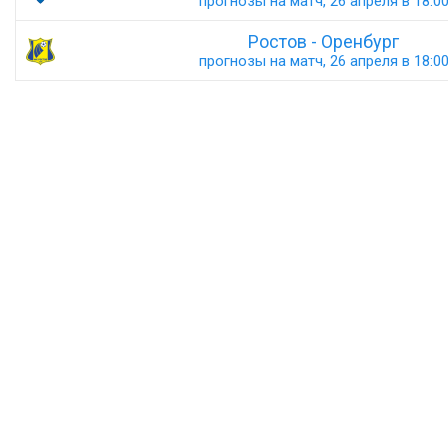
прогнозы на матч, 26 апреля в 18:0
Ростов - Оренбург
прогнозы на матч, 26 апреля в 18:0