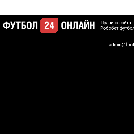
Правила сайта
Робобет футбо
admin@footb