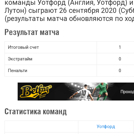
команды Уотфорд (Англия, Уотфорд) и 
Лутон) сыграют 26 сентября 2020 (Субб
(результаты матча обновляются по ход
Результат матча
Итоговый счет
1
Экстратайм
0
Пенальти
0
Статистика команд
Уотфорд