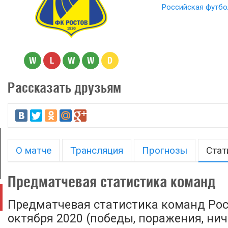
Российская футбо
W
L
W
W
D
Рассказать друзьям
О матче
Трансляция
Прогнозы
Стат
Предматчевая статистика команд
Предматчевая статистика команд Рос
октября 2020 (победы, поражения, ничь