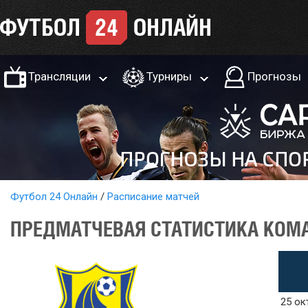
Трансляции
Турниры
Прогнозы
Футбол 24 Онлайн
Расписание матчей
ПРЕДМАТЧЕВАЯ СТАТИСТИКА КОМА
25 ок