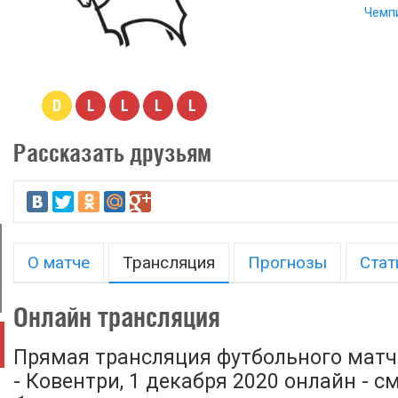
Чемп
D
L
L
L
L
Рассказать друзьям
О матче
Трансляция
Прогнозы
Стат
Онлайн трансляция
Прямая трансляция футбольного матч
- Ковентри, 1 декабря 2020 онлайн - с