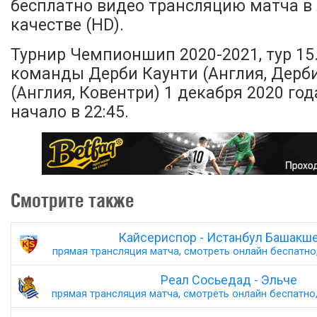
бесплатно видео трансляцию матча в
качестве (HD).
Турнир Чемпионшип 2020-2021, тур 15
команды Дерби Каунти (Англия, Дерби
(Англия, Ковентри) 1 декабря 2020 год
начало в 22:45.
Смотрите также
Кайсериспор - Истанбул Башакш
прямая трансляция матча, смотреть онлайн беспатно,
Реал Сосьедад - Эльче
прямая трансляция матча, смотреть онлайн беспатно,