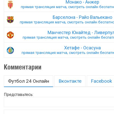
Монако - Анжер
прямая трансляция матча, смотреть онлайн беспатно,
Барселона - Райо Вальекано
прямая трансляция матча, смотреть онлайн беспатно,
Манчестер Юнайтед - Ливерпу
прямая трансляция матча, смотреть онлайн беспатн
Хетафе - Осасуна
прямая трансляция матча, смотреть онлайн беспатно
Комментарии
Футбол 24 Онлайн
Вконтакте
Facebook
Представьтесь: