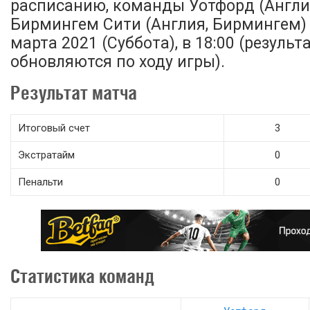
расписанию, команды Уотфорд (Англия
Бирмингем Сити (Англия, Бирмингем)
марта 2021 (Суббота), в 18:00 (резуль
обновляются по ходу игры).
Результат матча
Итоговый счет
3
Экстратайм
0
Пенальти
0
Статистика команд