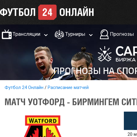
Трансляции
Турниры
Прогнозы
Футбол 24 Онлайн
Расписание матчей
МАТЧ УОТФОРД - БИРМИНГЕМ СИТИ
20 м