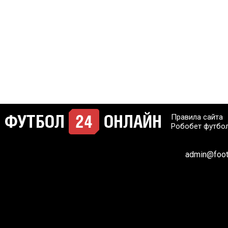
Правила сайта
Робобет футбо
admin@footb