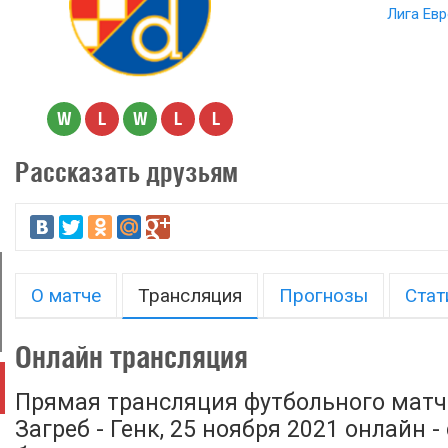
Лига Ев
W
L
W
L
L
Рассказать друзьям
О матче
Трансляция
Прогнозы
Стат
Онлайн трансляция
Прямая трансляция футбольного мат
Загреб - Генк, 25 ноября 2021 онлайн 