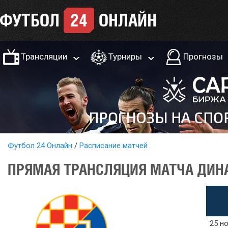
Трансляции
Турниры
Прогнозы
Футбол 24 Онлайн
Расписание матчей
ПРЯМАЯ ТРАНСЛЯЦИЯ МАТЧА ДИНАМ
25 но