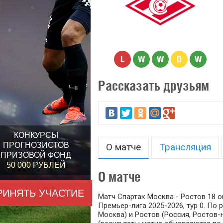
L
W
W
D
W
Рассказать друзьям
КОНКУРСЫ
ПРОГНОЗИСТОВ
О матче
Трансляция
ПРИЗОВОЙ ФОНД
50 000 РУБЛЕЙ
О матче
РИНЯТЬ УЧАСТИЕ
Матч Спартак Москва - Ростов 18 о
Премьер-лига 2025-2026, тур 0. По
Москва) и Ростов (Россия, Ростов-н