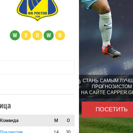
W
D
D
W
D
СТАНЬ САМЫМ ЛУЧ
ПРОГНОЗИСТОМ
НА САЙТЕ CAPPER.
ица
ПОСЕТИТЬ
Команда
М
О
Локомотив
14
30