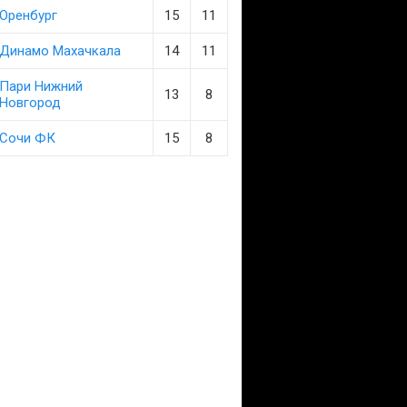
Оренбург
15
11
Динамо Махачкала
14
11
Пари Нижний
13
8
Новгород
Сочи ФК
15
8