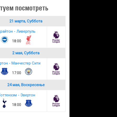
туем посмотреть
21 марта, Суббота
райтон - Ливерпуль
18:00
2 мая, Суббота
ртон - Манчестер Сити
17:00
24 мая, Воскресенье
оттенхэм - Эвертон
18:00