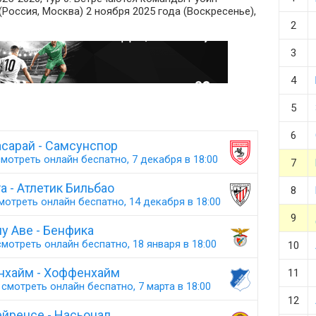
(Россия, Москва) 2 ноября 2025 года (Воскресенье),
2
3
4
5
6
асарай - Самсунспор
мотреть онлайн беспатно, 7 декабря в 18:00
7
а - Атлетик Бильбао
8
мотреть онлайн беспатно, 14 декабря в 18:00
9
у Аве - Бенфика
мотреть онлайн беспатно, 18 января в 18:00
10
нхайм - Хоффенхайм
11
смотреть онлайн беспатно, 7 марта в 18:00
12
йренсе - Насьонал