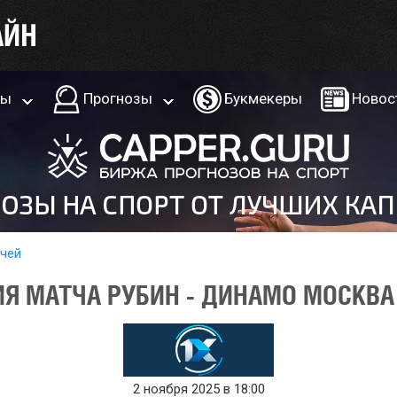
ры
Прогнозы
Букмекеры
Новос
тчей
Я МАТЧА РУБИН - ДИНАМО МОСКВА 
2 ноября 2025 в 18:00