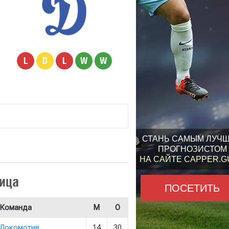
L
D
L
W
W
СТАНЬ САМЫМ ЛУЧ
ПРОГНОЗИСТОМ
НА САЙТЕ CAPPER.
ица
ПОСЕТИТЬ
Команда
М
О
Локомотив
14
30