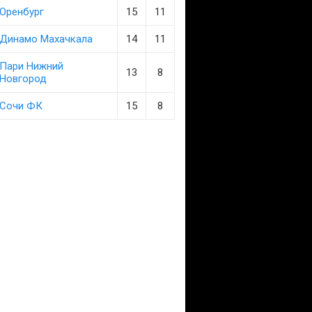
Оренбург
15
11
Динамо Махачкала
14
11
Пари Нижний
13
8
Новгород
Сочи ФК
15
8