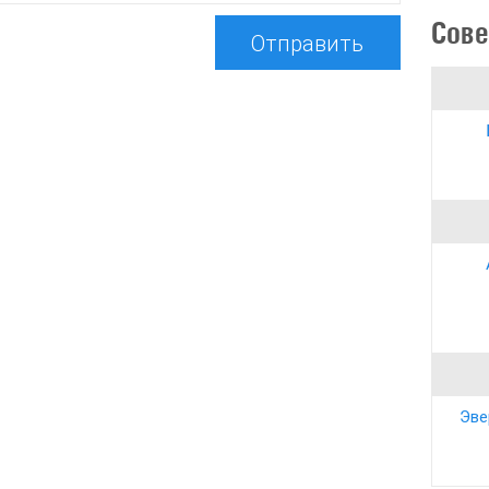
Сове
Отправить
Эве