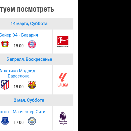
туем посмотреть
14 марта, Суббота
Байер 04 - Бавария
18:00
5 апреля, Воскресенье
Атлетико Мадрид -
Барселона
18:00
2 мая, Суббота
ртон - Манчестер Сити
17:00