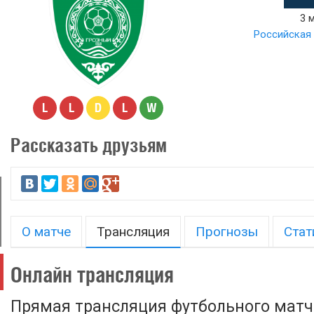
3 
Российская 
L
L
D
L
W
Рассказать друзьям
О матче
Трансляция
Прогнозы
Стат
Онлайн трансляция
Прямая трансляция футбольного матч