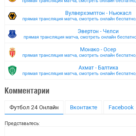
прямая трансляция матча, смотреть онлайн беспатно,
Вулверхэмптон - Ньюкасл
прямая трансляция матча, смотреть онлайн беспатно,
Эвертон - Челси
прямая трансляция матча, смотреть онлайн беспатно,
Монако - Осер
прямая трансляция матча, смотреть онлайн беспатно,
Ахмат - Балтика
прямая трансляция матча, смотреть онлайн беспатно,
Комментарии
Футбол 24 Онлайн
Вконтакте
Facebook
Представьтесь: