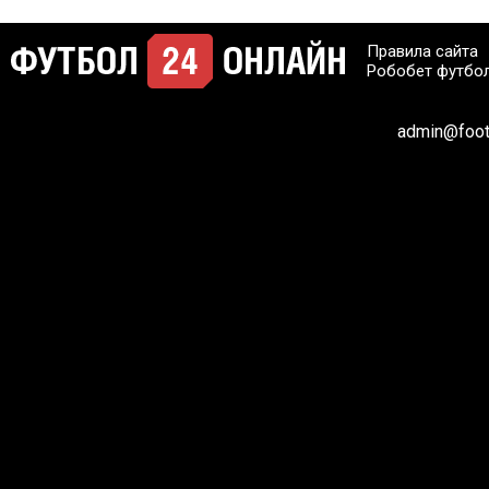
Правила сайта
Робобет футбо
admin@footb