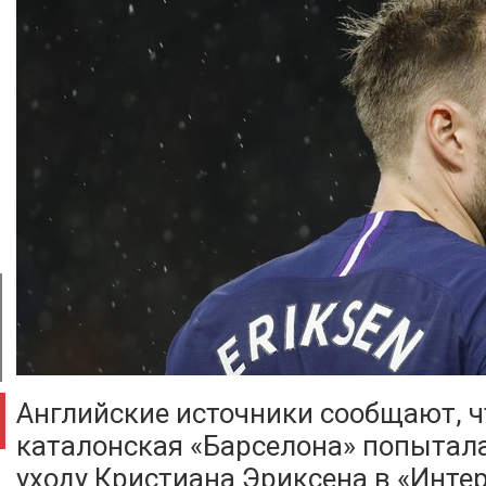
Английские источники сообщают, ч
каталонская «Барселона» попытал
уходу Кристиана Эриксена в «Интер