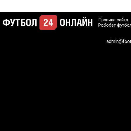
Правила сайта
Робобет футбо
admin@footb