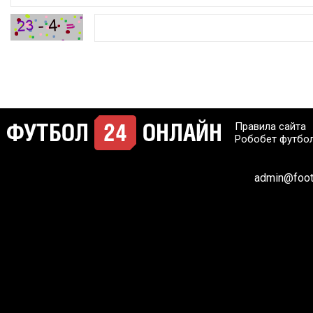
Правила сайта
Робобет футбо
admin@footb