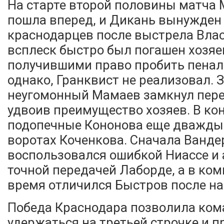
На старте второй половины матча
пошла вперед, и Дикань вынужден
краснодарцев после выстрела Влас
всплеск быстро был погашен хозяе
получившими право пробить пеналь
однако, Гранквист не реализовал. 
неугомонный Мамаев замкнул пере
удвоив преимущество хозяев. В ко
подопечные Кононова еще дважды
воротах Коченкова. Сначала Ванде
воспользовался ошибкой Ниассе и
точной передачей Лаборде, а в ко
время отличился Быстров после на
Победа Краснодара позволила ком
удержаться на третьей строчке и 