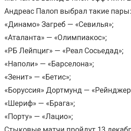
Андреас Палоп выбрал такие пары
«Динамо» Загреб — «Севилья»;
«Аталанта» — «Олимпиакос»;
«РБ Лейпциг» — «Реал Сосьедад»;
«Наполи» — «Барселона»;
«Зенит» — «Бетис»;
«Боруссия» Дортмунд — «Рейнджер
«Шериф» — «Брага»;
«Порту» — «Лацио»;
Стыковые матчи пройдут 13 декабр