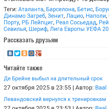
Теги:
Аталанта
,
Барселона
,
Бетис
,
Бору
Динамо Загреб
,
Зенит
,
Лацио
,
Наполи
,
Порту
,
РБ Лейпциг
,
Реал Сосьедад
,
Рей
Севилья
,
Шериф
,
Лига Европы УЕФА 20
Рассказать друзьям
Читайте также
Де Брейне выбыл на длительный срок
27 октября 2025 в 23:55 | Автор:
Baal
Левандовский вернулся к тренировкам
27 октября 2025 в 23:53 | Автор:
Baal