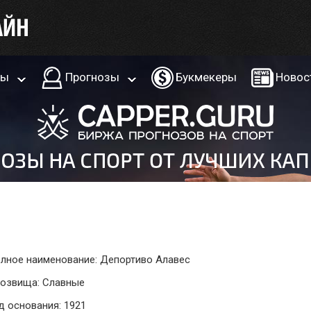
ры
Прогнозы
Букмекеры
Новос
лное наименование: Депортиво Алавес
озвища: Славные
д основания: 1921