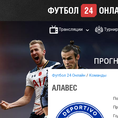
Трансляции
Турни
Футбол 24 Онлайн
Команды
АЛАВЕС
По
Пр
Го