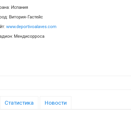
рана: Испания
род: Витория-Гастейс
йт:
www.deportivoalaves.com
адион: Мендисорроса
Статистика
Новости