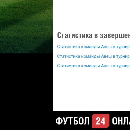
Статистика в заверше
Статистика команды Авеш в турнир
Статистика команды Авеш в турнир
Статистика команды Авеш в турнир