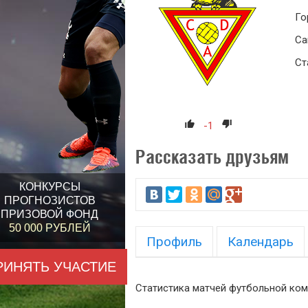
Го
Са
Ст
-1
Рассказать друзьям
КОНКУРСЫ
ПРОГНОЗИСТОВ
ПРИЗОВОЙ ФОНД
50 000 РУБЛЕЙ
Профиль
Календарь
РИНЯТЬ УЧАСТИЕ
Статистика матчей футбольной ком