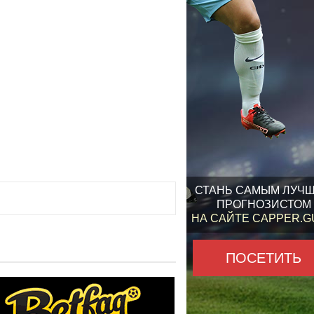
СТАНЬ САМЫМ ЛУЧ
ПРОГНОЗИСТОМ
НА САЙТЕ CAPPER.
ПОСЕТИТЬ