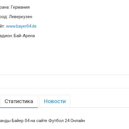
рана: Германия
род: Леверкузен
йт:
www.bayer04.de
адион: Бай-Арена
Статистика
Новости
анды Байер 04 на сайте Футбол 24 Онлайн