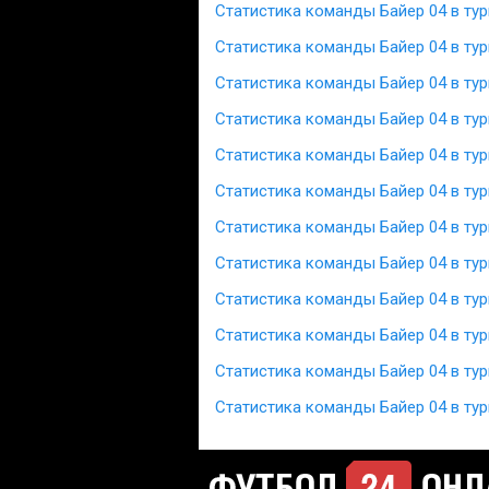
Статистика команды Байер 04 в ту
Статистика команды Байер 04 в ту
Статистика команды Байер 04 в ту
Статистика команды Байер 04 в ту
Статистика команды Байер 04 в ту
Статистика команды Байер 04 в ту
Статистика команды Байер 04 в ту
Статистика команды Байер 04 в ту
Статистика команды Байер 04 в ту
Статистика команды Байер 04 в ту
Статистика команды Байер 04 в ту
Статистика команды Байер 04 в ту