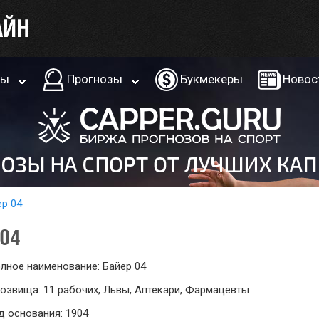
ры
Прогнозы
Букмекеры
Новос
ер 04
04
лное наименование: Байер 04
озвища: 11 рабочих, Львы, Аптекари, Фармацевты
д основания: 1904