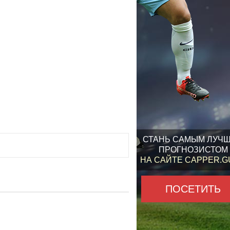
СТАНЬ САМЫМ ЛУЧ
ПРОГНОЗИСТОМ
НА САЙТЕ CAPPER.
ПОСЕТИТЬ