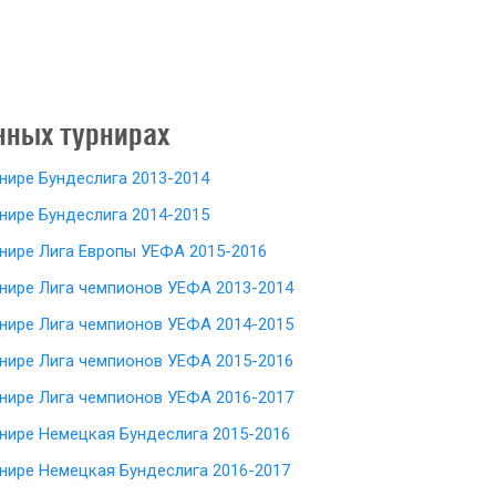
нных турнирах
нире Бундеслига 2013-2014
нире Бундеслига 2014-2015
рнире Лига Европы УЕФА 2015-2016
рнире Лига чемпионов УЕФА 2013-2014
рнире Лига чемпионов УЕФА 2014-2015
рнире Лига чемпионов УЕФА 2015-2016
рнире Лига чемпионов УЕФА 2016-2017
рнире Немецкая Бундеслига 2015-2016
рнире Немецкая Бундеслига 2016-2017