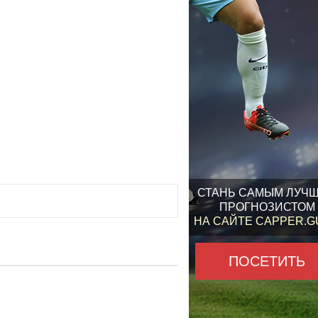
СТАНЬ САМЫМ ЛУЧ
ПРОГНОЗИСТОМ
НА САЙТЕ CAPPER.
ПОСЕТИТЬ