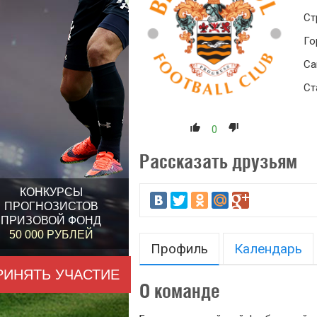
Ст
Го
Са
Ст
0
Рассказать друзьям
КОНКУРСЫ
ПРОГНОЗИСТОВ
ПРИЗОВОЙ ФОНД
50 000 РУБЛЕЙ
Профиль
Календарь
РИНЯТЬ УЧАСТИЕ
О команде