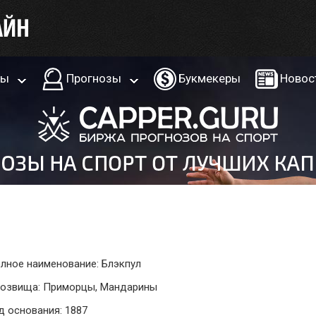
ры
Прогнозы
Букмекеры
Новос
лное наименование: Блэкпул
озвища: Приморцы, Мандарины
д основания: 1887