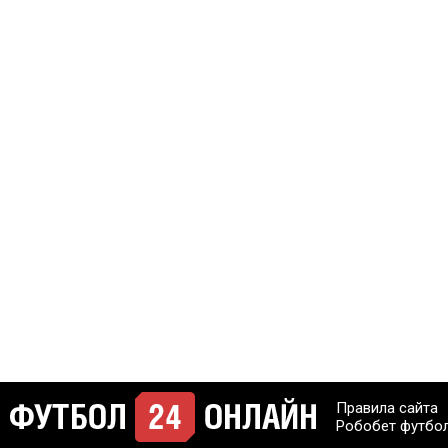
Правила сайта
Робобет футбо