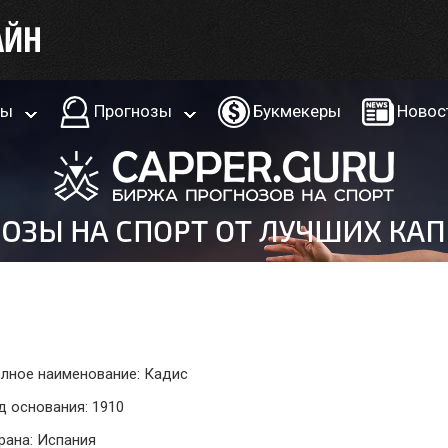
ры
Прогнозы
Букмекеры
Новос
лное наименование: Кадис
д основания: 1910
рана: Испания