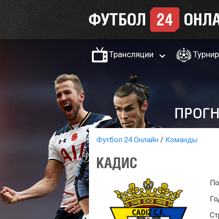
Трансляции
Турни
Футбол 24 Онлайн
Команды
КАДИС
По
Го
Ст