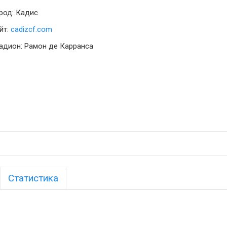
род: Кадис
йт:
cadizcf.com
адион: Рамон де Карранса
Статистика