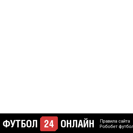
Правила сайта
Робобет футбо