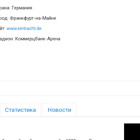
рана: Германия
род: Франкфурт-на-Майне
йт:
www.eintracht.de
адион: Коммерцбанк-Арена
Статистика
Новости