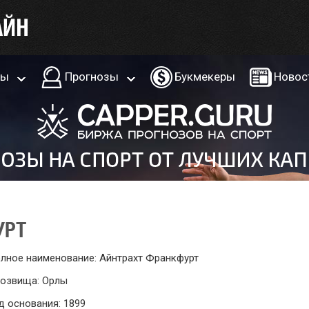
ры
Прогнозы
Букмекеры
Новос
УРТ
лное наименование: Айнтрахт Франкфурт
озвища: Орлы
д основания: 1899