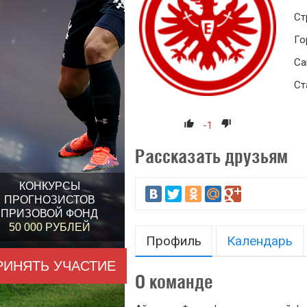
Ст
Го
Са
Ст
-1
Рассказать друзьям
КОНКУРСЫ
ПРОГНОЗИСТОВ
ПРИЗОВОЙ ФОНД
50 000 РУБЛЕЙ
Профиль
Календарь
РИНЯТЬ УЧАСТИЕ
О команде