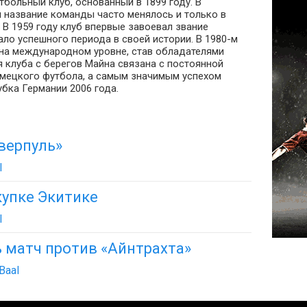
больный клуб, основанный в 1899 году. В
ы название команды часто менялось и только в
В 1959 году клуб впервые завоевал звание
ло успешного периода в своей истории. В 1980-м
на международном уровне, став обладателями
клуба с берегов Майна связана с постоянной
емецкого футбола, а самым значимым успехом
бка Германии 2006 года.
верпуль»
l
купке Экитике
l
 матч против «Айнтрахта»
Baal