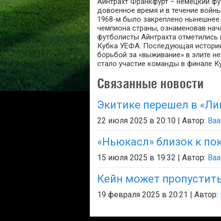
Айнтрахт Франкфурт – немецкий фут
довоенное время и в течение войн
1968-м было закреплено нынешнее. 
чемпиона страны, ознаменовав нача
футболисты Айнтрахта отметились 
Кубка УЕФА. Последующая история 
борьбой за «выживание» в элите н
стало участие команды в финале Ку
Связанные новости
Экитике перешел в «Ли
22 июля 2025 в 20:10 | Автор:
Baa
«Ньюкасл» близок к по
15 июля 2025 в 19:32 | Автор:
Baa
Кейн может пропустить
19 февраля 2025 в 20:21 | Автор: