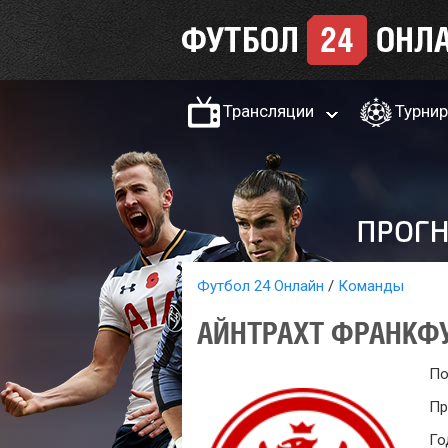
Трансляции
Турни
Футбол 24 Онлайн
Команды
АЙНТРАХТ ФРАНКФ
По
Пр
Го