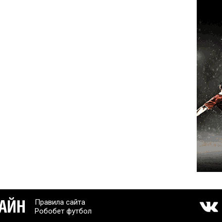
Правила сайта
Робобет футбол