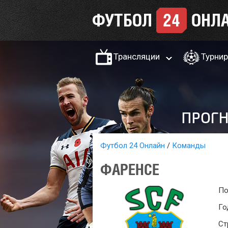
Трансляции
Турни
Футбол 24 Онлайн
Команды
ФАРЕНСЕ
По
Го
Ст