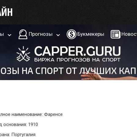
ры
Прогнозы
Букмекеры
Новос
лное наименование: Фаренсе
д основания: 1910
рана: Португалия