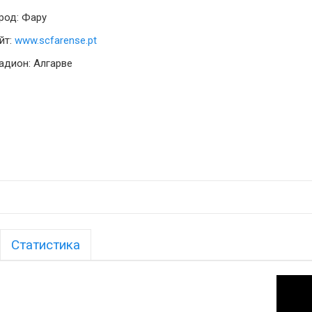
род: Фару
йт:
www.scfarense.pt
адион: Алгарве
Статистика