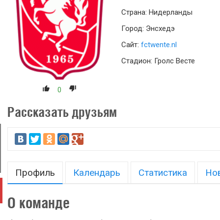
Страна: Нидерланды
Город: Энсхедэ
Сайт:
fctwente.nl
Стадион: Гролс Весте
0
Рассказать друзьям
Профиль
Календарь
Статистика
Но
О команде