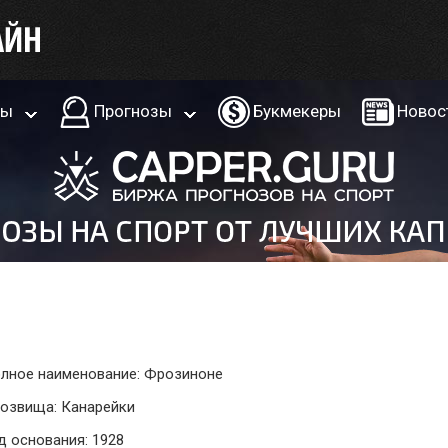
ры
Прогнозы
Букмекеры
Новос
лное наименование: Фрозиноне
озвища: Канарейки
д основания: 1928