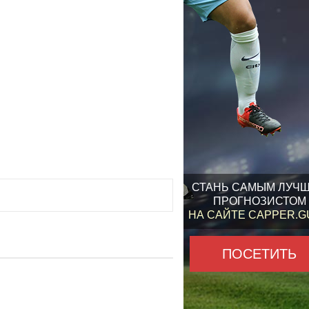
СТАНЬ САМЫМ ЛУЧ
ПРОГНОЗИСТОМ
НА САЙТЕ CAPPER.
ПОСЕТИТЬ