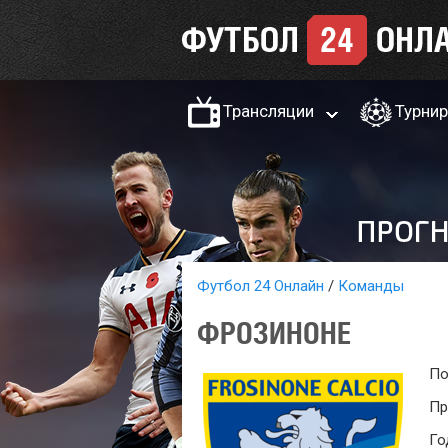
Трансляции
Турни
Футбол 24 Онлайн
Команды
ФРОЗИНОНЕ
По
Пр
Го