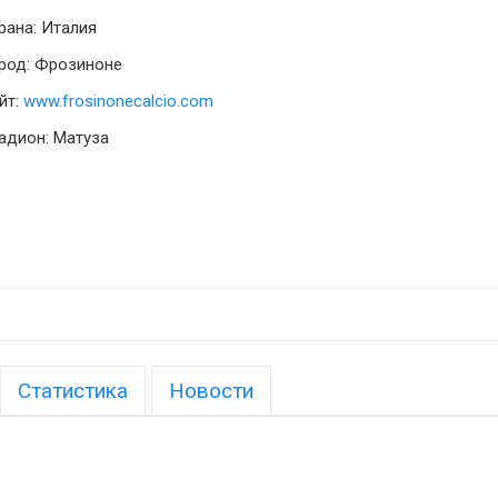
рана: Италия
род: Фрозиноне
йт:
www.frosinonecalcio.com
адион: Матуза
Статистика
Новости