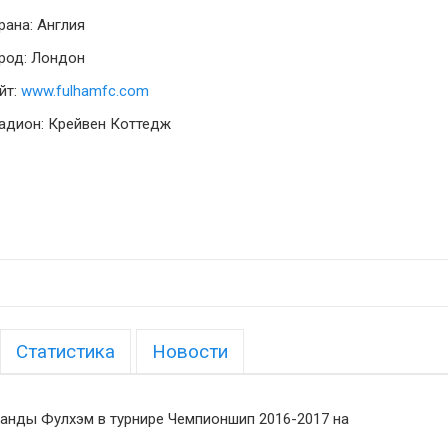
рана: Англия
род: Лондон
йт:
www.fulhamfc.com
адион: Крейвен Коттедж
Статистика
Новости
анды Фулхэм в турнире Чемпионшип 2016-2017 на