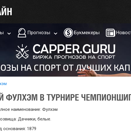
ры
Прогнозы
Букмекеры
Новос
хэм
Й ФУЛХЭМ В ТУРНИРЕ ЧЕМПИОНШИП
лное наименование: Фулхэм
озвища: Дачники, белые.
д основания: 1879