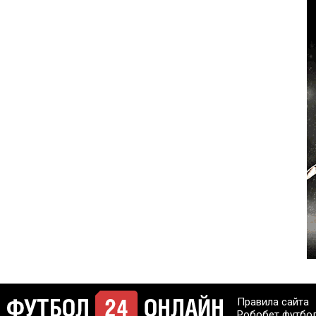
Правила сайта
Робобет футбо