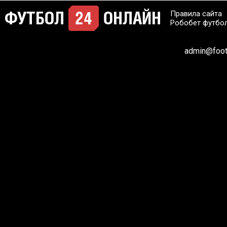
Правила сайта
Робобет футбо
admin@footb