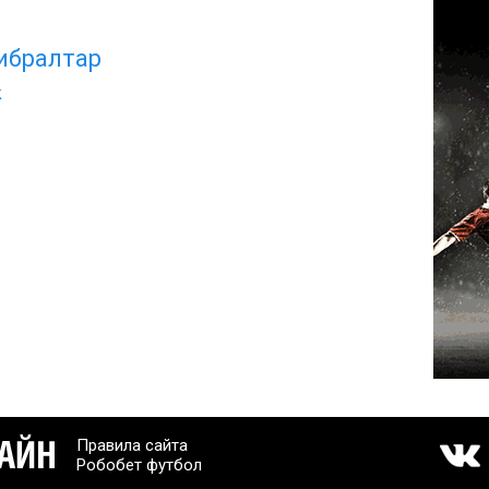
ибралтар
k
Правила сайта
Робобет футбол