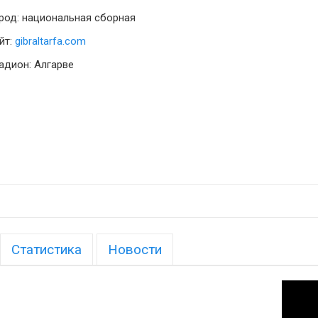
род: национальная сборная
йт:
gibraltarfa.com
адион: Алгарве
Статистика
Новости