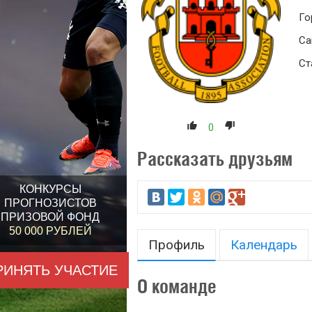
Го
Са
Ст
0
Рассказать друзьям
КОНКУРСЫ
ПРОГНОЗИСТОВ
ПРИЗОВОЙ ФОНД
50 000 РУБЛЕЙ
Профиль
Календарь
РИНЯТЬ УЧАСТИЕ
О команде