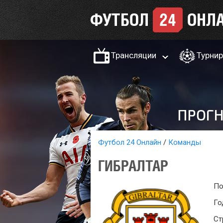
Трансляции
Турни
Футбол 24 Онлайн
Команды
ГИБРАЛТАР
По
Го
Ст