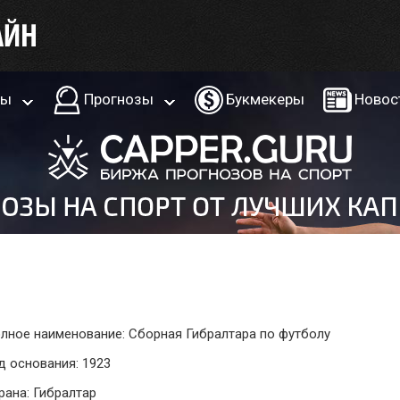
ры
Прогнозы
Букмекеры
Новос
лное наименование: Сборная Гибралтара по футболу
д основания: 1923
рана: Гибралтар