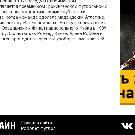
нован в 1971-м году в одноимённом
является преемником Гронингенской футбольной и
и серьёзными достижениями клуба стали
да, когда команда одолела мадридский Атлетико,
иланскому Интернационале. На внутренней арене в
Эредивизии и финал национального Кубка в 1989.
 футболисты, как Роналд Куман, Арьен Роббен и
инген проводит на арене «Еуроборг», вмещающей
Правила сайта
Робобет футбол