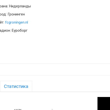
рана: Нидерланды
род: Гронинген
йт:
fcgroningen.nl
адион: Еуроборг
Статистика