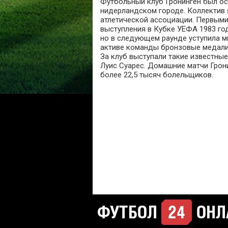
Футбольный клуб Гронинген был ос
нидерландском городе. Коллектив 
атлетической ассоциации. Первым
выступления в Кубке УЕФА 1983 го
но в следующем раунде уступила м
активе команды бронзовые медали 
За клуб выступали такие известные
Луис Суарес. Домашние матчи Грон
более 22,5 тысяч болельщиков.