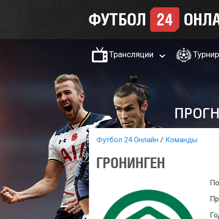
Трансляции
Турни
Футбол 24 Онлайн
Команды
ГРОНИНГЕН
По
Пр
Го