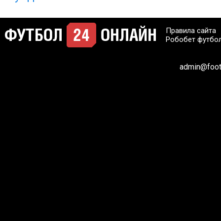
Правила сайта
Робобет футбо
admin@footb