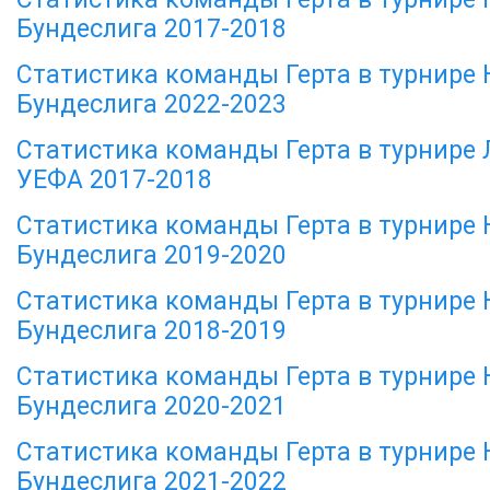
Бундеслига 2017-2018
Статистика команды Герта в турнире
Бундеслига 2022-2023
Статистика команды Герта в турнире 
УЕФА 2017-2018
Статистика команды Герта в турнире
Бундеслига 2019-2020
Статистика команды Герта в турнире
Бундеслига 2018-2019
Статистика команды Герта в турнире
Бундеслига 2020-2021
Статистика команды Герта в турнире
Бундеслига 2021-2022