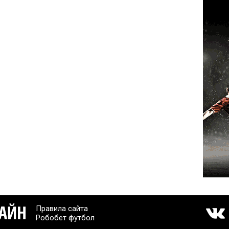
Правила сайта
Робобет футбол