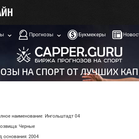
ры
Прогнозы
Букмекеры
Новос
лное наименование: Ингольштадт 04
озвища: Черные
д основания: 2004