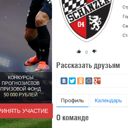
Ст
Го
Са
Ст
0
Рассказать друзьям
КОНКУРСЫ
ПРОГНОЗИСТОВ
ПРИЗОВОЙ ФОНД
50 000 РУБЛЕЙ
Профиль
Календарь
РИНЯТЬ УЧАСТИЕ
О команде