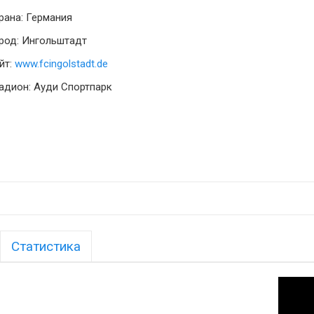
рана: Германия
род: Ингольштадт
йт:
www.fcingolstadt.de
адион: Ауди Спортпарк
Статистика