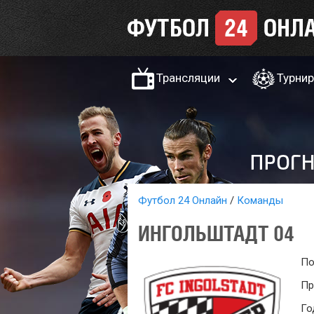
Трансляции
Турни
Футбол 24 Онлайн
Команды
ИНГОЛЬШТАДТ 04
По
Пр
Го